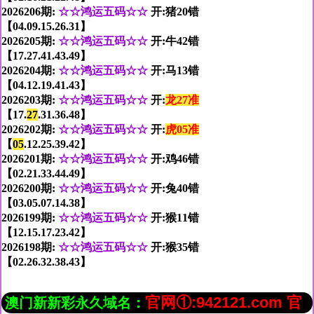
2026206期:
☆☆鸿运五码☆☆
开:猪20错
【04.09.15.26.31】
2026205期:
☆☆鸿运五码☆☆
开:牛42错
【17.27.41.43.49】
2026204期:
☆☆鸿运五码☆☆
开:马13错
【04.12.19.41.43】
2026203期:
☆☆鸿运五码☆☆
开:
龙27准
【17.
27
.31.36.48】
2026202期:
☆☆鸿运五码☆☆
开:
虎05准
【
05
.12.25.39.42】
2026201期:
☆☆鸿运五码☆☆
开:鸡46错
【02.21.33.44.49】
2026200期:
☆☆鸿运五码☆☆
开:兔40错
【03.05.07.14.38】
2026199期:
☆☆鸿运五码☆☆
开:猴11错
【12.15.17.23.42】
2026198期:
☆☆鸿运五码☆☆
开:猴35错
【02.26.32.38.43】
官网①:942121.com 官
澳门新新彩永久域名：