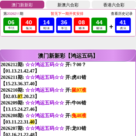
澳门新新彩【鸿运五码】
2026212期:
☆☆鸿运五码☆☆
开:？00？
【01.13.21.42.47】
2026211期:
☆☆鸿运五码☆☆
开:虎41错
【15.23.36.37.40】
2026210期:
☆☆鸿运五码☆☆
开:
鼠07准
【02.03.
07
.20.23】
2026209期:
☆☆鸿运五码☆☆
开:牛06错
【13.15.24.27.46】
2026208期:
☆☆鸿运五码☆☆
开:
兔40准
【03.11.22.31.
40
】
2026207期:
☆☆鸿运五码☆☆
开:龙03错
【02.16.21.22.48】