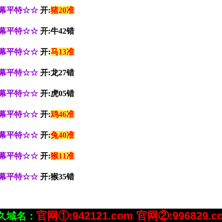
幕平特☆☆
开:
猪20准
幕平特☆☆
开:牛42错
幕平特☆☆
开:
马13准
幕平特☆☆
开:龙27错
幕平特☆☆
开:虎05错
幕平特☆☆
开:
鸡46准
幕平特☆☆
开:
兔40准
幕平特☆☆
开:
猴11准
幕平特☆☆
开:猴35错
官网①:942121.com 官网②:996829.c
久域名：