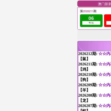
2026212期:
☆☆内
【鼠】
2026211期:
☆☆内
【鸡】
2026210期:
☆☆内
【狗】
2026209期:
☆☆内
【羊】
2026208期:
☆☆内
【龙】
2026207期:
☆☆内
【蛇】