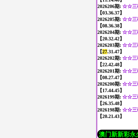
2026206期:
☆☆三
【03.36.37】
2026205期:
☆☆三
【08.36.38】
2026204期:
☆☆三
【20.32.42】
2026203期:
☆☆三
【
27
.31.47】
2026202期:
☆☆三
【22.42.48】
2026201期:
☆☆三
【08.27.47】
2026200期:
☆☆三
【17.44.45】
2026199期:
☆☆三
【26.35.48】
2026198期:
☆☆三
【20.21.43】
澳门新新彩永