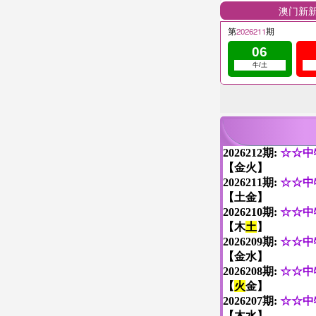
2026212期:
☆☆中
【金火】
2026211期:
☆☆中
【土金】
2026210期:
☆☆中
【木
土
】
2026209期:
☆☆中
【金水】
2026208期:
☆☆中
【
火
金】
2026207期:
☆☆中
【木水】